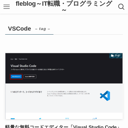
fleblog～IT転職・プログラミング
～
VSCode
– tag –
PHP
軽量な無料コードエディター「Visual Studio Code」