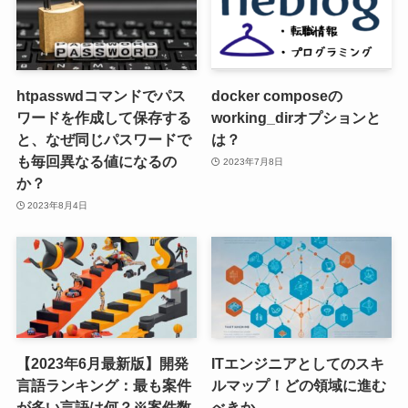
htpasswdコマンドでパス
docker composeの
ワードを作成して保存する
working_dirオプションと
と、なぜ同じパスワードで
は？
も毎回異なる値になるの
2023年7月8日
か？
2023年8月4日
【2023年6月最新版】開発
ITエンジニアとしてのスキ
言語ランキング
：最も案件
ルマップ！どの領域に進む
が多い言語は何？
※案件数
べきか