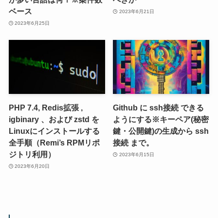
ベース
2023年6月21日
2023年6月25日
PHP 7.4, Redis拡張 ,
Github に ssh接続 できる
igbinary 、および zstd を
ようにする※キーペア(秘密
Linuxにインストールする
鍵・公開鍵)の生成から ssh
全手順（Remi’s RPMリポ
接続 まで。
ジトリ利用）
2023年6月15日
2023年6月20日