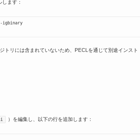
トールします：
-igbinary

リポジトリには含まれていないため、PECLを通じて別途インスト
）を編集し、以下の行を追加します：
ni