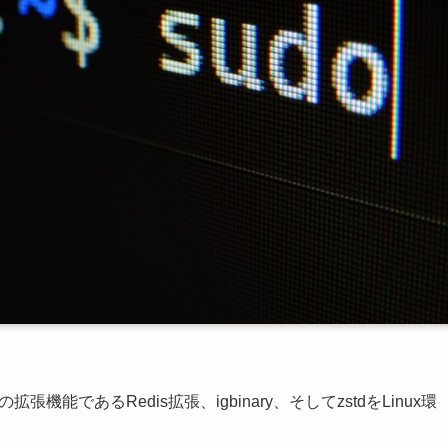
張機能であるRedis拡張、igbinary、そしてzstdをLinux環