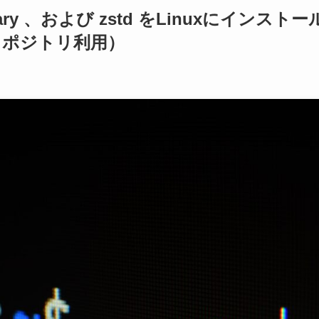
gbinary 、および zstd をLinuxにインストー
Mリポジトリ利用）